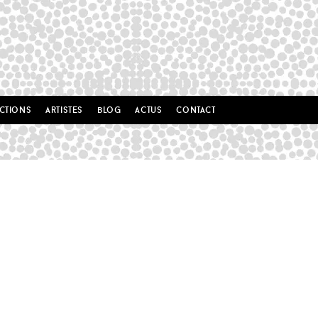
ctions
artistes
blog
actus
contact