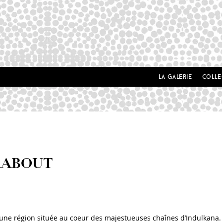
la galerie
colle
KABOUT
a, une région située au coeur des majestueuses chaînes d’Indulkana.