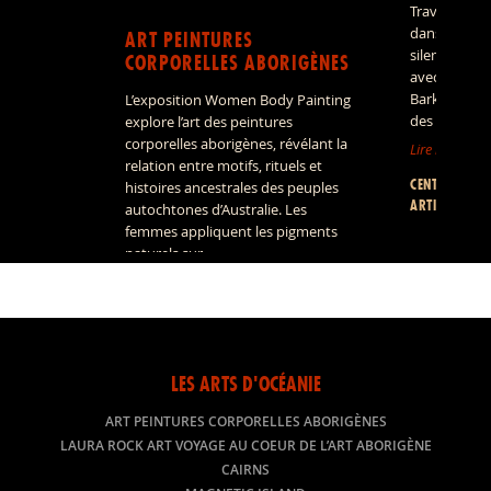
Traverser le 
dans un pay
ART PEINTURES
silencieux, 
CORPORELLES ABORIGÈNES
avec les art
Barkly devi
L’exposition Women Body Painting
des traditio
explore l’art des peintures
corporelles aborigènes, révélant la
Lire la suite »
relation entre motifs, rituels et
CENTRES D’A
histoires ancestrales des peuples
ARTISTIQUES
autochtones d’Australie. Les
femmes appliquent les pigments
naturels sur…
Lire la suite »
EXPOSITION
LES ARTS D'OCÉANIE
ART PEINTURES CORPORELLES ABORIGÈNES
LAURA ROCK ART VOYAGE AU COEUR DE L’ART ABORIGÈNE
CAIRNS