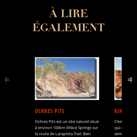
À LIRE
ÉGALEMENT
OCHRES PITS
KINGS C
Ochres Pits est un site naturel situé
C’est un can
à environ 100km d’Alice Springs sur
qui domine u
la route de Larapinta Trail. Bien
semi-désertiq