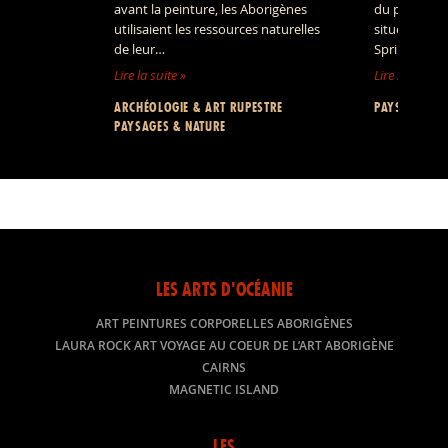
avant la peinture, les Aborigènes
du parc nati
utilisaient les ressources naturelles
situe à mi-c
de leur…
Springs et…
Lire la suite »
Lire la suite »
ARCHÉOLOGIE & ART RUPESTRE
PAYSAGES & 
PAYSAGES & NATURE
LES ARTS D'OCÉANIE
ART PEINTURES CORPORELLES ABORIGÈNES
LAURA ROCK ART VOYAGE AU COEUR DE L’ART ABORIGÈNE
CAIRNS
MAGNETIC ISLAND
LES