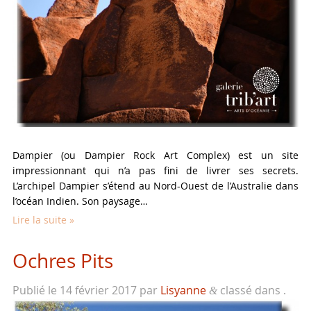
Dampier (ou Dampier Rock Art Complex) est un site
impressionnant qui n’a pas fini de livrer ses secrets.
L’archipel Dampier s’étend au Nord-Ouest de l’Australie dans
l’océan Indien. Son paysage…
Lire la suite »
Ochres Pits
Publié le
14 février 2017
par
Lisyanne
classé dans .
&