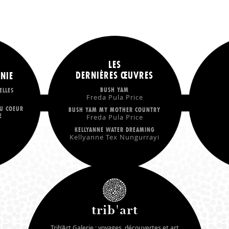
LES
DERNIÈRES ŒUVRES
NIE
BUSH YAM
ELLES
Freda Pula Price
U COEUR
BUSH YAM MY MOTHER COUNTRY
E
Freda Pula Price
KELLYANNE WATER DREAMING
Kellyanne Tex Nungurrayi
trib'art
Trib’Art Galerie : voyages, découvertes et art