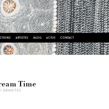
ctions
artistes
blog
actus
contact
ream Time
I GRANITES