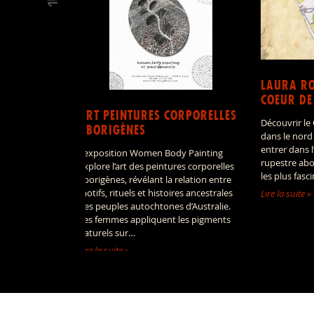
LAURA RO
COEUR DE
ART PEINTURES CORPORELLES
Découvrir le
ABORIGÈNES
dans le nord
entrer dans 
L’exposition Women Body Painting
rupestre abo
explore l’art des peintures corporelles
les plus fasc
aborigènes, révélant la relation entre
motifs, rituels et histoires ancestrales
Lire la suite »
des peuples autochtones d’Australie.
Les femmes appliquent les pigments
naturels sur…
Lire la suite »