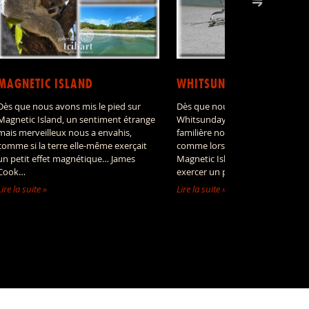
MAGNETIC ISLAND
WHITSUNDAY ISLAND
Dès que nous avons mis le pied sur
Dès que nous avons approché
Magnetic Island, un sentiment étrange
Whitsunday Island, une impress
mais merveilleux nous a envahis,
familière nous a envahis : un pe
comme si la terre elle-même exerçait
comme lors de notre passage à
un petit effet magnétique… James
Magnetic Island, cette île sembl
Cook…
exercer un petit effet…
Lire la suite »
Lire la suite »