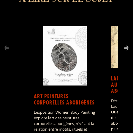
LAURA R
AU COEUR
ABORIGÈ
ART PEINTURES
Découvrir le
CORPORELLES ABORIGÈNES
Laura, dans 
Queensland, 
L’exposition Women Body Painting
des ensemble
explore l’art des peintures
aborigène le
corporelles aborigènes, révélant la
plus fascina
relation entre motifs, rituels et