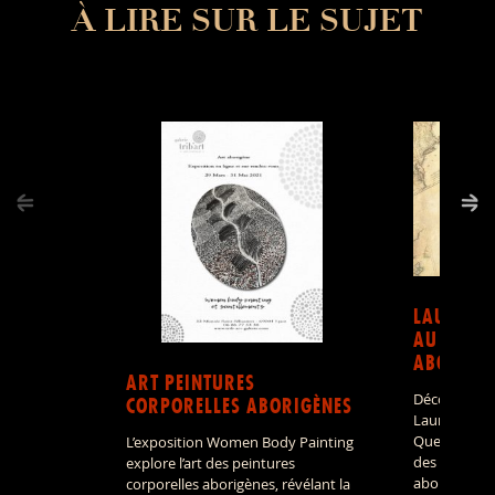
À LIRE SUR LE SUJET
LAURA R
AU COEUR
ABORIGÈ
ART PEINTURES
Découvrir le
CORPORELLES ABORIGÈNES
Laura, dans 
Queensland, 
L’exposition Women Body Painting
des ensemble
explore l’art des peintures
aborigène le
corporelles aborigènes, révélant la