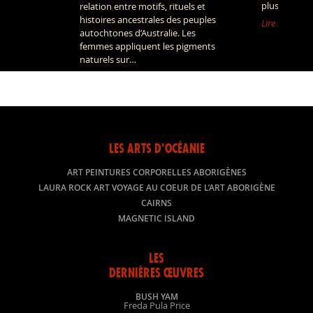
plus fascina
relation entre motifs, rituels et
histoires ancestrales des peuples
Lire la suite »
autochtones d’Australie. Les
femmes appliquent les pigments
naturels sur…
Lire la suite »
LES ARTS D'OCÉANIE
ART PEINTURES CORPORELLES ABORIGÈNES
LAURA ROCK ART VOYAGE AU COEUR DE L’ART ABORIGÈNE
CAIRNS
MAGNETIC ISLAND
LES
DERNIÈRES ŒUVRES
BUSH YAM
Freda Pula Price