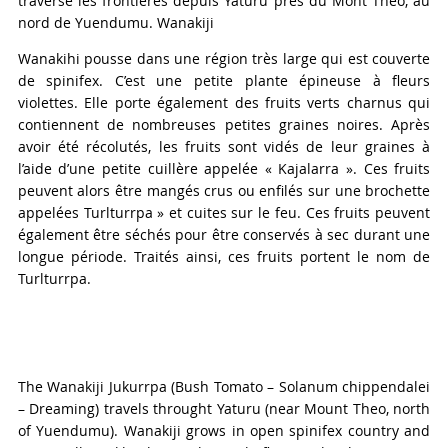
traversé les frontières depuis Yaturu près du Mont Theo, au
nord de Yuendumu. Wanakiji
Wanakihi pousse dans une région très large qui est couverte
de spinifex. C’est une petite plante épineuse à fleurs
violettes. Elle porte également des fruits verts charnus qui
contiennent de nombreuses petites graines noires. Après
avoir été récolutés, les fruits sont vidés de leur graines à
l’aide d’une petite cuillère appelée « Kajalarra ». Ces fruits
peuvent alors être mangés crus ou enfilés sur une brochette
appelées Turlturrpa » et cuites sur le feu. Ces fruits peuvent
également être séchés pour être conservés à sec durant une
longue période. Traités ainsi, ces fruits portent le nom de
Turlturrpa.
The Wanakiji Jukurrpa (Bush Tomato – Solanum chippendalei
– Dreaming) travels throught Yaturu (near Mount Theo, north
of Yuendumu). Wanakiji grows in open spinifex country and