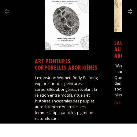
LAURA R
AU COEUR
ABORIGÈ
ART PEINTURES
Découvrir le
CORPORELLES ABORIGÈNES
Laura, dans 
Queensland, 
L’exposition Women Body Painting
des ensemble
explore l’art des peintures
aborigène le
corporelles aborigènes, révélant la
plus fascina
relation entre motifs, rituels et
histoires ancestrales des peuples
Lire la suite »
autochtones d’Australie. Les
femmes appliquent les pigments
naturels sur…
Lire la suite »