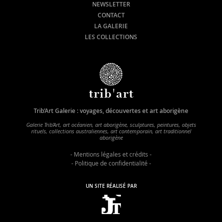
NEWSLETTER
CONTACT
LA GALERIE
LES COLLECTIONS
trib'art
Trib’Art Galerie : voyages, découvertes et art aborigène
Galerie Trib’Art, art océanien, art aborigène, sculptures, peintures, objets
rituels, collections australiennes, art contemporain, art traditionnel
aborigène
-
Mentions légales et crédits
-
-
Politique de confidentialité
-
UN SITE RÉALISÉ PAR