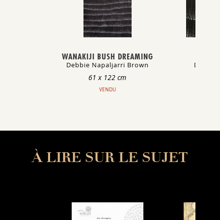
WANAKIJI BUSH DREAMING
BU
Debbie Napaljarri Brown
Debbie 
61 x 122 cm
VENDU
À LIRE SUR LE SUJET