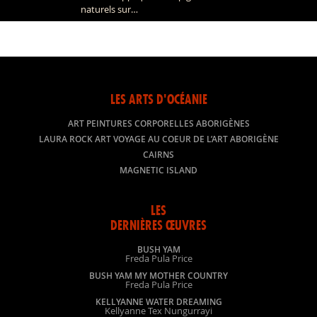
naturels sur…
Lire la suite »
LES ARTS D'OCÉANIE
ART PEINTURES CORPORELLES ABORIGÈNES
LAURA ROCK ART VOYAGE AU COEUR DE L’ART ABORIGÈNE
CAIRNS
MAGNETIC ISLAND
LES
DERNIÈRES ŒUVRES
BUSH YAM
Freda Pula Price
BUSH YAM MY MOTHER COUNTRY
Freda Pula Price
KELLYANNE WATER DREAMING
Kellyanne Tex Nungurrayi