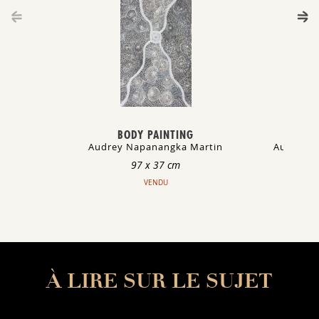
BODY PAINTING
NGUR
Audrey Napanangka Martin
Audrey N
97 x 37 cm
4
VENDU
À LIRE SUR LE SUJET