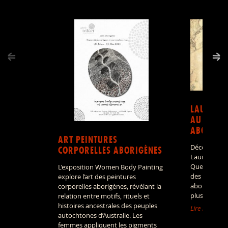
LAURA R
AU COEUR
ABORIGÈ
ART PEINTURES
Découvrir le
CORPORELLES ABORIGÈNES
Laura, dans 
Queensland, 
L’exposition Women Body Painting
des ensemble
explore l’art des peintures
aborigène le
corporelles aborigènes, révélant la
plus fascina
relation entre motifs, rituels et
histoires ancestrales des peuples
Lire la suite »
autochtones d’Australie. Les
femmes appliquent les pigments