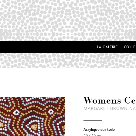
la galerie
colle
Womens Ce
MARGARET BROWN N
Acrylique sur toile
30 x 30 cm