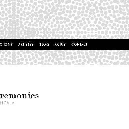
ctions
artistes
blog
actus
contact
remonies
ANGALA