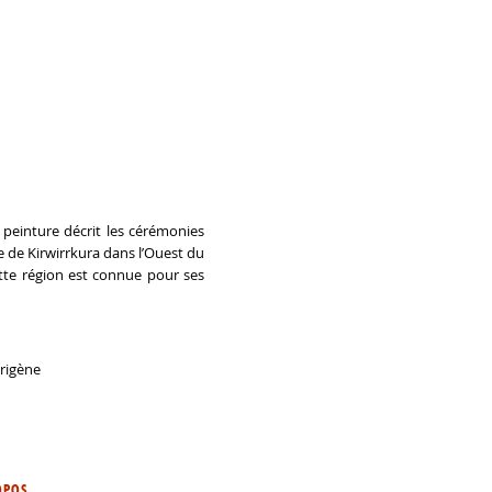
peinture décrit les cérémonies
e de Kirwirrkura dans l’Ouest du
Cette région est connue pour ses
origène
OPOS