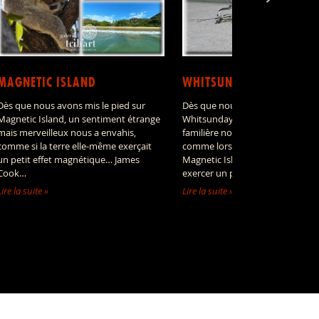
MAGNETIC ISLAND
WHITSUNDAY ISLAND
Dès que nous avons mis le pied sur
Dès que nous avons approché
Magnetic Island, un sentiment étrange
Whitsunday Island, une impress
mais merveilleux nous a envahis,
familière nous a envahis : un pe
comme si la terre elle-même exerçait
comme lors de notre passage à
un petit effet magnétique… James
Magnetic Island, cette île sembl
Cook…
exercer un petit effet…
Lire la suite »
Lire la suite »