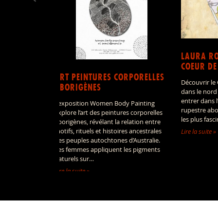
LAURA RO
COEUR DE
ART PEINTURES CORPORELLES
Découvrir le
ABORIGÈNES
dans le nord
entrer dans 
L’exposition Women Body Painting
rupestre abo
explore l’art des peintures corporelles
les plus fasc
aborigènes, révélant la relation entre
motifs, rituels et histoires ancestrales
Lire la suite »
des peuples autochtones d’Australie.
Les femmes appliquent les pigments
naturels sur…
Lire la suite »