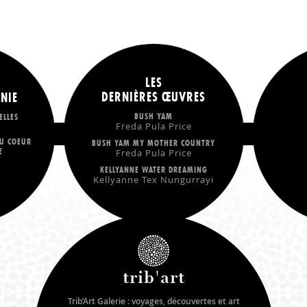
LES
DERNIÈRES ŒUVRES
NIE
BUSH YAM
ELLES
Freda Pula Price
U COEUR
BUSH YAM MY MOTHER COUNTRY
E
Freda Pula Price
KELLYANNE WATER DREAMING
Kellyanne Tex Nungurrayi
trib'art
Trib’Art Galerie : voyages, découvertes et art