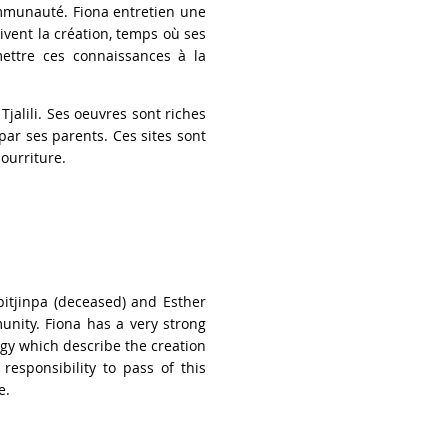
ommunauté. Fiona entretien une
rivent la création, temps où ses
mettre ces connaissances à la
Tjalili. Ses oeuvres sont riches
ar ses parents. Ces sites sont
ourriture.
itjinpa (deceased) and Esther
unity. Fiona has a very strong
ogy which describe the creation
esponsibility to pass of this
e.