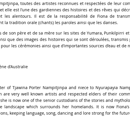
ampitjinpa, toutes des artistes reconnues et respectées de leur c
 et elle est l’une des gardiennes des histoires et des rêves qui déc
et les alentours. Il est de la responsabilité de Fiona de trans
 la tradition orale (chants) les paroles ainsi que les danses.
s de son père et de sa mère sur les sites de Yumara, Punkilpirri et 
nsi que des images des histoires qui se sont déroulées, transmis p
 pour les cérémonies ainsi que d’importantes sources d’eau et de n
ène d’Australie
ter of Tjawina Porter Nampitjinpa and niece to Nyurapayia Namp
m are very well known artists and respected elders of their comm
she is now one of the senior custodians of the stories and mythol
e landscape which surrounds her homelands. It is now Fiona’s r
ons, keeping language, song, dancing and lore strong for the futur