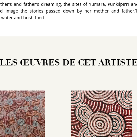
her’s and father’s dreaming, the sites of Yumara, Punkilpirri and
d image the stories passed down by her mother and father.T
 water and bush food.
LES ŒUVRES DE CET ARTIST