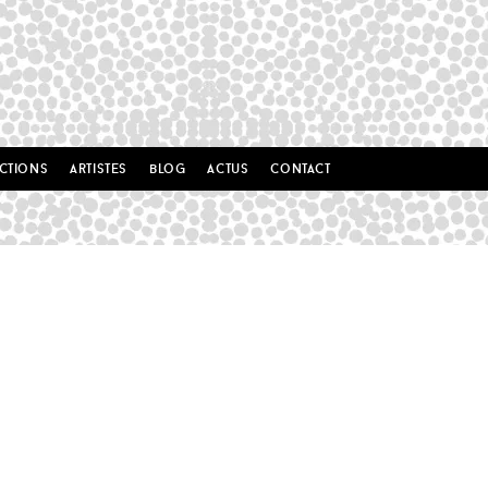
ctions
artistes
blog
actus
contact