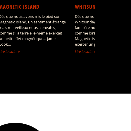
MAGNETIC ISLAND
WHITSUNDAY ISLAND
Dès que nous avons mis le pied sur
Dès que nous avons approché
Magnetic Island, un sentiment étrange
Whitsunday Island, une impress
mais merveilleux nous a envahis,
familière nous a envahis : un pe
comme si la terre elle-même exerçait
comme lors de notre passage à
un petit effet magnétique… James
Magnetic Island, cette île sembl
Cook…
exercer un petit effet…
Lire la suite »
Lire la suite »