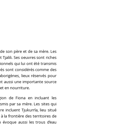
s de son père et de sa mère. Les
t Tjalili. Ses oeuvres sont riches
ionnels qui lui ont été transmis
acrés sont considérés comme des
 aborigènes, lieux réservés pour
ent aussi une importante source
t en nourriture.
ion de Fiona en incluant les
nsmis par sa mère. Les sites qui
re incluent Tjukurrla, lieu situé
à la frontière des territoires de
on évoque aussi les trous d’eau