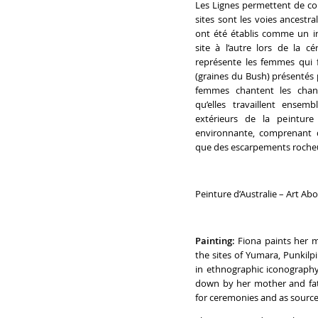
Les Lignes permettent de con
sites sont les voies ancestra
ont été établis comme un i
site à l’autre lors de la c
représente les femmes qui f
(graines du Bush) présentés 
femmes chantent les chan
qu’elles travaillent ensem
extérieurs de la peinture
environnante, comprenant d
que des escarpements rocheu
Peinture d’Australie – Art Ab
Painting:
Fiona paints her m
the sites of Yumara, Punkilpir
in ethnographic iconograph
down by her mother and fat
for ceremonies and as source