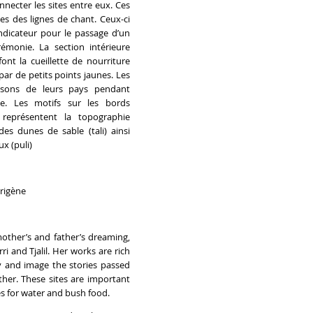
necter les sites entre eux. Ces
les des lignes de chant. Ceux-ci
ndicateur pour le passage d’un
érémonie. La section intérieure
ont la cueillette de nourriture
par de petits points jaunes. Les
sons de leurs pays pendant
ble. Les motifs sur les bords
 représentent la topographie
es dunes de sable (tali) ainsi
x (puli)
origène
other’s and father’s dreaming,
ri and Tjalil. Her works are rich
y and image the stories passed
her. These sites are important
s for water and bush food.