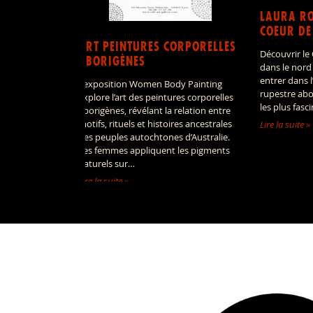
LAURA RO
COEUR DE
ART PEINTURES CORPORELLES
Découvrir le
ABORIGÈNES
dans le nord
entrer dans 
L’exposition Women Body Painting
rupestre abo
explore l’art des peintures corporelles
les plus fasc
aborigènes, révélant la relation entre
motifs, rituels et histoires ancestrales
Lire la suite »
des peuples autochtones d’Australie.
Les femmes appliquent les pigments
naturels sur…
Lire la suite »