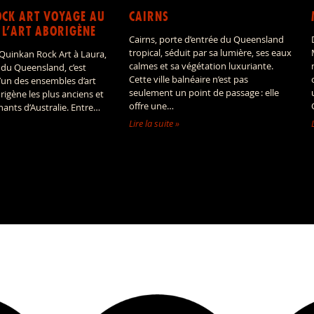
CK ART VOYAGE AU
CAIRNS
 L’ART ABORIGÈNE
Cairns, porte d’entrée du Queensland
tropical, séduit par sa lumière, ses eaux
 Quinkan Rock Art à Laura,
calmes et sa végétation luxuriante.
 du Queensland, c’est
Cette ville balnéaire n’est pas
l’un des ensembles d’art
seulement un point de passage : elle
rigène les plus anciens et
offre une…
inants d’Australie. Entre…
Lire la suite »