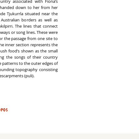
ountry associated with Fiona’s
handed down to her from her
ude Tjukurrla situated near the
 Australian borders as well as
kilpirri. The lines that connect
thways or song lines. These were
for the passage from one site to
he inner section represents the
sh food’s shown as the small
ing the songs of their country
e patterns to the outer edges of
rounding topography consisting
 escarpments (puli).
OPOS