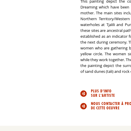
This painting depict the c
Dreaming which have been 
mother. The main sites incl
Northern Territory/Western
waterholes at Tjalili and Pun
these sites are ancestral pa
established as an indicator 
the next during ceremony. T
women who are gathering bu
yellow circle. The women s
while they work together. Th
the painting depict the sur
of sand dunes (tali) and rock
PLUS D'INFO
SUR L'ARTISTE
NOUS CONTACTER À PR
DE CETTE OEUVRE