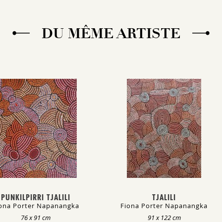
DU MÊME ARTISTE
PUNKILPIRRI TJALILI
TJALILI
ona Porter Napanangka
Fiona Porter Napanangka
76 x 91 cm
91 x 122 cm