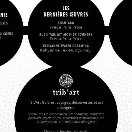
LES
DERNIÈRES ŒUVRES
NIE
BUSH YAM
ELLES
Freda Pula Price
U COEUR
BUSH YAM MY MOTHER COUNTRY
E
Freda Pula Price
KELLYANNE WATER DREAMING
Kellyanne Tex Nungurrayi
trib'art
Trib’Art Galerie : voyages, découvertes et art
aborigène
Galerie Trib’Art, art océanien, art aborigène, sculptures,
peintures, objets rituels, collections australiennes, art
contemporain, art traditionnel aborigène
-
Mentions légales et crédits
-