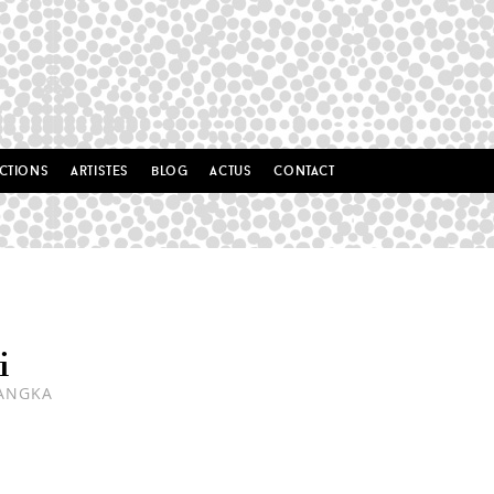
ctions
artistes
blog
actus
contact
i
ANGKA