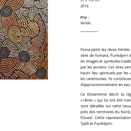
2016
Prix :
Vendu
Fiona peint les rêves hérité
sites de Yumara, Punkilpirri e
en images et symboles tradit
par les anciens. Ces sites s
hauts lieu spirituels par les
les cérémonies. Ils constitu
d’approvisionnement en eau e
Ce Dreamtime décrit la rég
« rêves » qui lui ont été tra
sont détaillés sur cette oeuv
près des territoires du Nord, 
l’Ouest. Cette représentati
Tjalili et Punkilpirri.