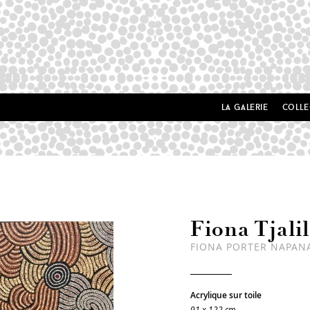
la galerie
colle
Fiona Tjalil
FIONA PORTER NAPAN
Acrylique sur toile
91 x 122 cm