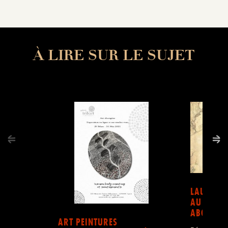
À LIRE SUR LE SUJET
LAURA R
AU COEUR
ABORIGÈ
ART PEINTURES