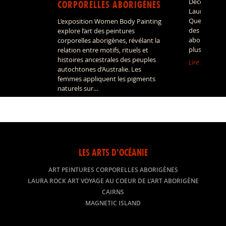
Découvrir le
CORPORELLES ABORIGÈNES
Laura, dans 
Queensland, 
L’exposition Women Body Painting
des ensemble
explore l’art des peintures
aborigène le
corporelles aborigènes, révélant la
plus fascina
relation entre motifs, rituels et
histoires ancestrales des peuples
Lire la suite »
autochtones d’Australie. Les
femmes appliquent les pigments
naturels sur…
Lire la suite »
LES ARTS D'OCÉANIE
ART PEINTURES CORPORELLES ABORIGÈNES
LAURA ROCK ART VOYAGE AU COEUR DE L’ART ABORIGÈNE
CAIRNS
MAGNETIC ISLAND