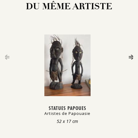
DU MÊME ARTISTE
STATUES PAPOUES
GR
Artistes de Papouasie
Artist
52 x 17 cm