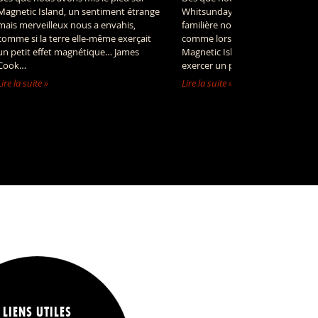
Magnetic Island, un sentiment étrange
Whitsunday Island, une impress
mais merveilleux nous a envahis,
familière nous a envahis : un pe
comme si la terre elle-même exerçait
comme lors de notre passage à
un petit effet magnétique… James
Magnetic Island, cette île sembl
Cook…
exercer un petit effet…
Lire la suite »
Lire la suite »
LIENS UTILES