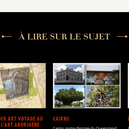
À LIRE SUR LE SUJET
CK ART VOYAGE AU
CAIRNS
 L’ART ABORIGÈNE
Cairns, porte d’entrée du Queensland