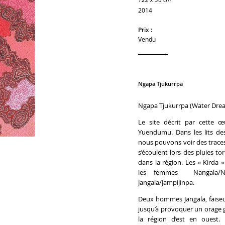
2014
Prix :
Vendu
Ngapa Tjukurrpa
Ngapa Tjukurrpa (Water Dre
Le site décrit par cette œ
Yuendumu. Dans les lits des
nous pouvons voir des traces 
s’écoulent lors des pluies to
dans la région. Les « Kirda »
les femmes Nangala/N
Jangala/Jampijinpa.
Deux hommes Jangala, faiseur
jusqu’à provoquer un orage 
la région d’est en ouest. 