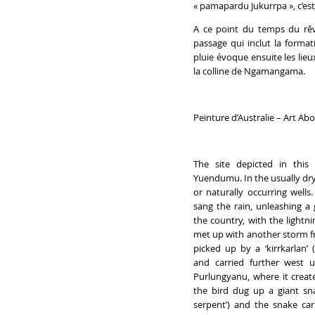
« pamapardu Jukurrpa », c’est à
A ce point du temps du rêv
passage qui inclut la forma
pluie évoque ensuite les lie
la colline de Ngamangama.
Peinture d’Australie – Art Ab
The site depicted in this 
Yuendumu. In the usually dr
or naturally occurring well
sang the rain, unleashing a 
the country, with the lightni
met up with another storm f
picked up by a ‘kirrkarlan’ 
and carried further west u
Purlungyanu, where it creat
the bird dug up a giant sna
serpent’) and the snake car