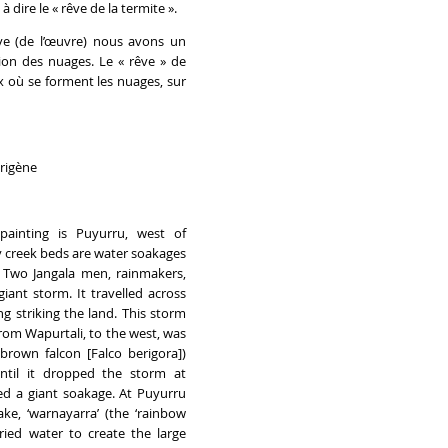
 dire le « rêve de la termite ».
e (de l’œuvre) nous avons un
tion des nuages. Le « rêve » de
ux où se forment les nuages, sur
origène
painting is Puyurru, west of
y creek beds are water soakages
s. Two Jangala men, rainmakers,
giant storm. It travelled across
ng striking the land. This storm
rom Wapurtali, to the west, was
(brown falcon [Falco berigora])
ntil it dropped the storm at
ed a giant soakage. At Puyurru
ke, ‘warnayarra’ (the ‘rainbow
ried water to create the large