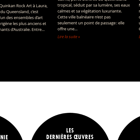
tropical, séduit par sa lumière, ses eaux
 Quinkan Rock Art à Laura,
calmes et sa végétation luxuriante.
 du Queensland, c’est
Cette ville balnéaire n’est pas
l’un des ensembles d’art
seulement un point de passage : elle
rigène les plus anciens et
offre une…
inants d’Australie. Entre…
Lire la suite »
LES
DERNIÈRES ŒUVRES
NIE