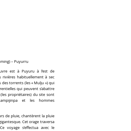
aming) – Puyurru
uvre est à Puyuru à l’est de
 rivières habituellement à sec
des torrents (les « Mulju ») qui
rrentielles qui peuvent s’abattre
 (les propriétaires) du site sont
ampijinpa et les hommes
s de pluie, chantèrent la pluie
gigantesque. Cet orage traversa
Ce voyage s’effectua avec le