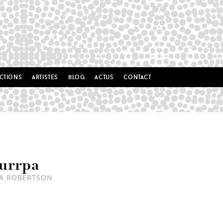
ctions
artistes
blog
actus
contact
urrpa
PA ROBERTSON