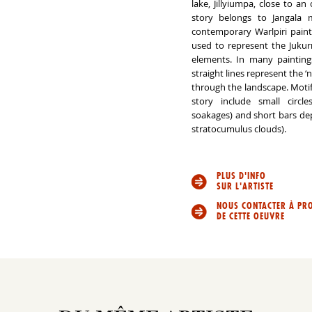
lake, Jillyiumpa, close to an
story belongs to Jangala
contemporary Warlpiri paint
used to represent the Jukur
elements. In many painting
straight lines represent the 
through the landscape. Motif
story include small circle
soakages) and short bars de
stratocumulus clouds).
PLUS D'INFO
SUR L'ARTISTE
NOUS CONTACTER À PR
DE CETTE OEUVRE