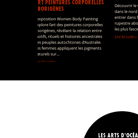
ART PEINTURES CORPORELLES
Découvrir le
ABORIGÈNES
dans le nord
entrer dans 
L’exposition Women Body Painting
rupestre abo
explore l’art des peintures corporelles
les plus fasc
aborigènes, révélant la relation entre
motifs, rituels et histoires ancestrales
Lire la suite »
des peuples autochtones d’Australie.
Les femmes appliquent les pigments
naturels sur…
Lire la suite »
LES ARTS D'OCÉA