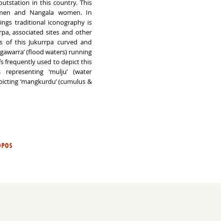
 outstation in this country. This
 men and Nangala women. In
ings traditional iconography is
rpa, associated sites and other
s of this Jukurrpa curved and
‘ngawarra’ (flood waters) running
s frequently used to depict this
s representing ‘mulju’ (water
picting ‘mangkurdu’ (cumulus &
OPOS